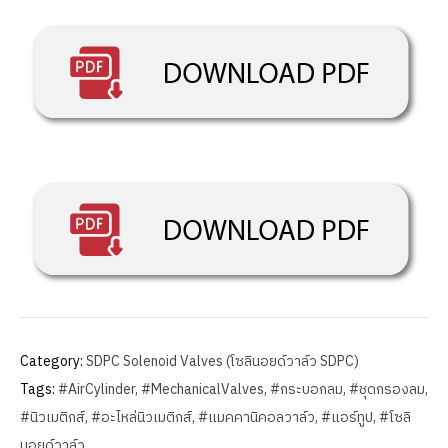
Category:
SDPC Solenoid Valves (โซลินอยด์วาล์ว SDPC)
Tags:
#AirCylinder
,
#MechanicalValves
,
#กระบอกลม
,
#ชุดกรองลม
,
#นิวเมติกส์
,
#อะไหล่นิวเมติกส์
,
#แมคคานิคอลวาล์ว
,
#แอร์ทูป
,
#โซลิ
นอยด์วาล์ว