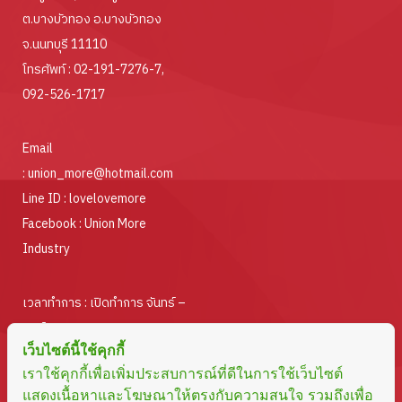
ต.บางบัวทอง อ.บางบัวทอง
จ.นนทบุรี 11110
โทรศัพท์ :
02-191-7276-7
,
092-526-1717
Email
:
union_more@hotmail.com
Line ID :
lovelovemore
Facebook :
Union More
Industry
เวลาทำการ : เปิดทำการ จันทร์ –
ศุกร์
เว็บไซต์นี้ใช้คุกกี้
ตั้งแต่เวลา 08.30 – 17.00 น.
เราใช้คุกกี้เพื่อเพิ่มประสบการณ์ที่ดีในการใช้เว็บไซต์
แสดงเนื้อหาและโฆษณาให้ตรงกับความสนใจ รวมถึงเพื่อ