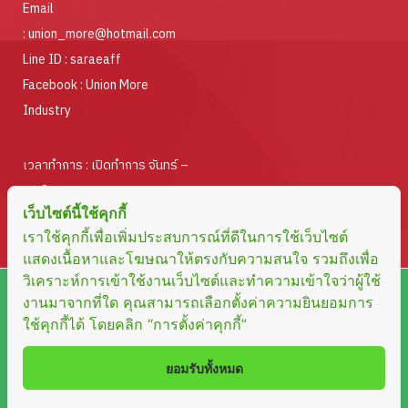
Email
:
union_more@hotmail.com
Line ID :
saraeaff
Facebook :
Union More
Industry
เวลาทำการ : เปิดทำการ จันทร์ –
ศุกร์
เว็บไซต์นี้ใช้คุกกี้
ตั้งแต่เวลา 08.30 – 17.00 น.
เราใช้คุกกี้เพื่อเพิ่มประสบการณ์ที่ดีในการใช้เว็บไซต์
แสดงเนื้อหาและโฆษณาให้ตรงกับความสนใจ รวมถึงเพื่อ
วิเคราะห์การเข้าใช้งานเว็บไซต์และทำความเข้าใจว่าผู้ใช้
Copyright © 2023 UNION MORE INDUSTRY LIMITED
งานมาจากที่ใด คุณสามารถเลือกตั้งค่าความยินยอมการ
ใช้คุกกี้ได้ โดยคลิก “การตั้งค่าคุกกี้”
PARTNERSHIP. All rights reserved Design by
Fox Able Group
ยอมรับทั้งหมด