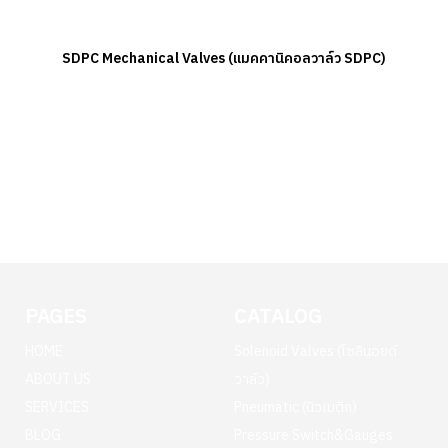
SDPC Mechanical Valves (แมคคานิคอลวาล์ว SDPC)
PAGES
CATALOG
HOME
Solenoid Valves (โซลินอยด์
ABOUT US
วาล์ว)
SERVICES
Pneumatic (นิวเมติก)
BLOG
Pressure Switch&Gauges