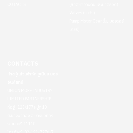
COTACTS
(สวิตช์ความดันและมาตรวัด)
Valves (วาล์ว)
Pump Motor Gear (ปั๊ม มอเตอร์
เกียร์)
CONTACTS
ห้างหุ้นส่วนจำกัด ยูเนียน มอร์
อินดัสทรี
UNION MORE INDUSTRY
LIMITED PARTNERSHIP
ที่อยู่ : 123/177 หมู่ที่ 13
ต.บางบัวทอง อ.บางบัวทอง
จ.นนทบุรี 11110
โทรศัพท์ :
02-191-7276-7
,