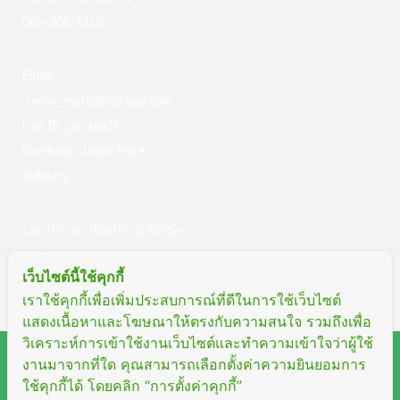
086-306-1102
Email
:
union_more@hotmail.com
Line ID :
saraeaff
Facebook :
Union More
Industry
เวลาทำการ : เปิดทำการ จันทร์ –
ศุกร์
เว็บไซต์นี้ใช้คุกกี้
ตั้งแต่เวลา 08.30 – 17.00 น.
เราใช้คุกกี้เพื่อเพิ่มประสบการณ์ที่ดีในการใช้เว็บไซต์
แสดงเนื้อหาและโฆษณาให้ตรงกับความสนใจ รวมถึงเพื่อ
วิเคราะห์การเข้าใช้งานเว็บไซต์และทำความเข้าใจว่าผู้ใช้
Copyright © 2023 UNION MORE INDUSTRY LIMITED
งานมาจากที่ใด คุณสามารถเลือกตั้งค่าความยินยอมการ
ใช้คุกกี้ได้ โดยคลิก “การตั้งค่าคุกกี้”
PARTNERSHIP. All rights reserved Design by
Fox Able Group