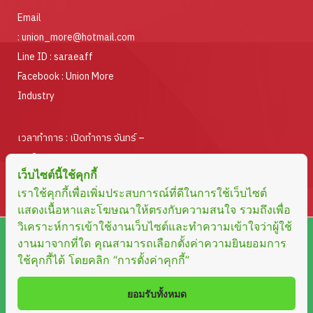
Email
:
union_more@hotmail.com
Line ID :
saraeaff
Facebook :
Union More
Industry
เวลาทำการ : เปิดทำการ จันทร์ –
ศุกร์
เว็บไซต์นี้ใช้คุกกี้
ตั้งแต่เวลา 08.30 – 17.00 น.
เราใช้คุกกี้เพื่อเพิ่มประสบการณ์ที่ดีในการใช้เว็บไซต์
แสดงเนื้อหาและโฆษณาให้ตรงกับความสนใจ รวมถึงเพื่อ
วิเคราะห์การเข้าใช้งานเว็บไซต์และทำความเข้าใจว่าผู้ใช้
งานมาจากที่ใด คุณสามารถเลือกตั้งค่าความยินยอมการ
Copyright © 2023 UNION MORE INDUSTRY LIMITED
ใช้คุกกี้ได้ โดยคลิก “การตั้งค่าคุกกี้”
PARTNERSHIP. All rights reserved Design by
Fox Able Group
ยอมรับทั้งหมด