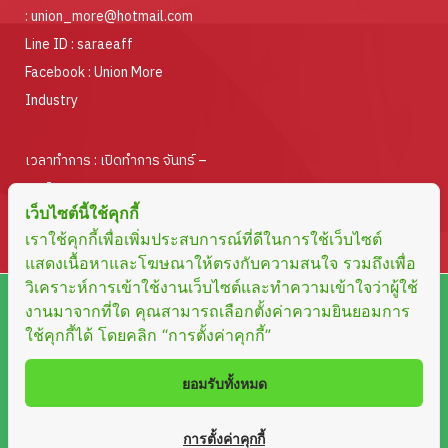
:
union_more@hotmail.com
Line ID :
saraeaff
Facebook :
Union More
Industry
เวลาทำการ : เปิดทำการ จันทร์ –
ศุกร์
เว็บไซต์นี้ใช้คุกกี้
ตั้งแต่เวลา 08.30 – 17.00 น.
เราใช้คุกกี้เพื่อเพิ่มประสบการณ์ที่ดีในการใช้เว็บไซต์
แสดงเนื้อหาและโฆษณาให้ตรงกับความสนใจ รวมถึงเพื่อ
วิเคราะห์การเข้าใช้งานเว็บไซต์และทำความเข้าใจว่าผู้ใช้
Copyright © 2023 UNION MORE INDUSTRY LIMITED
งานมาจากที่ใด คุณสามารถเลือกตั้งค่าความยินยอมการ
ใช้คุกกี้ได้ โดยคลิก “การตั้งค่าคุกกี้”
PARTNERSHIP. All rights reserved Design by
Fox Able Group
ยอมรับทั้งหมด
การตั้งค่าคุกกี้