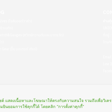
OG
CO
lves (โซลินอยด์วาล์ว)
ห้างหุ
นิวเมติก)
UNIO
witch&Gauges (สวิตช์ความดันและมาตรวัด)
ที่อยู
์ว)
โทรศัพ
Gear (ปั๊ม มอเตอร์ เกียร์)
Email
Line I
Faceb
เวลาทำ
ตั้งแต
เว็บไซต์ แสดงเนื้อหาและโฆษณาให้ตรงกับความสนใจ รวมถึงเพื่อวิเ
ยินยอมการใช้คุกกี้ได้ โดยคลิก “การตั้งค่าคุกกี้”