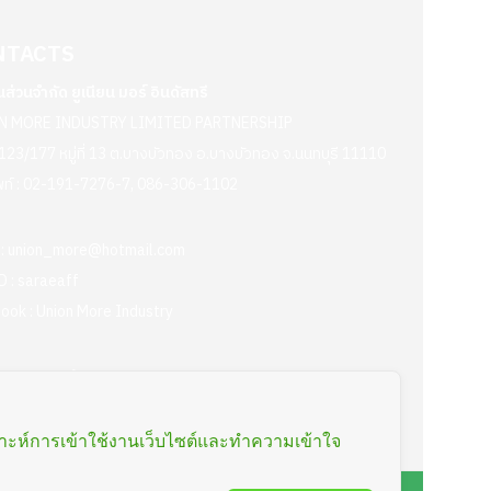
NTACTS
้นส่วนจำกัด ยูเนียน มอร์ อินดัสทรี
N MORE INDUSTRY LIMITED PARTNERSHIP
่ : 123/177 หมู่ที่ 13 ต.บางบัวทอง อ.บางบัวทอง จ.นนทบุรี 11110
ท์ :
02-191-7276-7
,
086-306-1102
 :
union_more@hotmail.com
D :
saraeaff
ook :
Union More Industry
การ : เปิดทำการ จันทร์ – ศุกร์
่เวลา 08.30 – 17.00 น.
คราะห์การเข้าใช้งานเว็บไซต์และทำความเข้าใจ