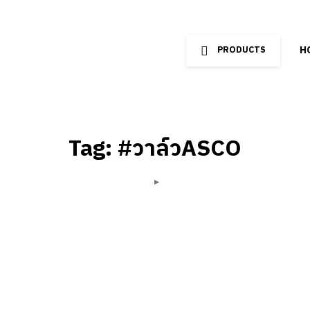
H
PRODUCTS
Tag: #วาล์วASCO
Home
Shop