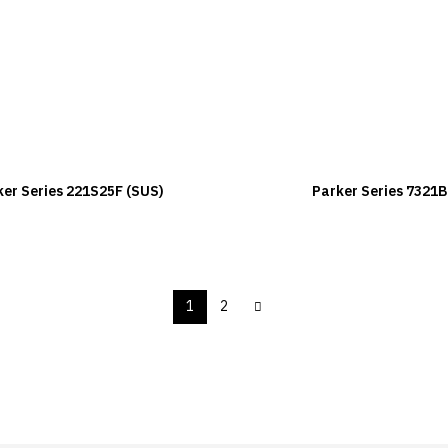
ker Series 221S25F (SUS)
Parker Series 7321
1
2