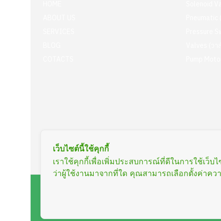
HOME
Solenoid Va
ABOUT US
Pneumatic (
SERVICES
Pressure S
BLOG
Valves (วาล
COTACTS
Pump Motor 
เว็บไซต์นี้ใช้คุกกี้
เราใช้คุกกี้เพื่อเพิ่มประสบการณ์ที่ดีในการใช้
ว่าผู้ใช้งานมาจากที่ใด คุณสามารถเลือกตั้งค่าความ
Copyright © 2023 UNION MORE INDUSTRY LIMITED PARTNE