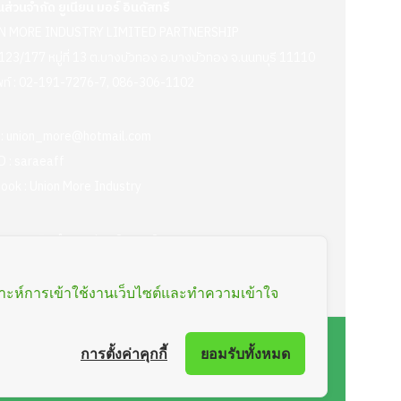
้นส่วนจำกัด ยูเนียน มอร์ อินดัสทรี
N MORE INDUSTRY LIMITED PARTNERSHIP
่ : 123/177 หมู่ที่ 13 ต.บางบัวทอง อ.บางบัวทอง จ.นนทบุรี 11110
ท์ :
02-191-7276-7
,
086-306-1102
 :
union_more@hotmail.com
D :
saraeaff
ook :
Union More Industry
การ : เปิดทำการ จันทร์ – ศุกร์
่เวลา 08.30 – 17.00 น.
คราะห์การเข้าใช้งานเว็บไซต์และทำความเข้าใจ
การตั้งค่าคุกกี้
ยอมรับทั้งหมด