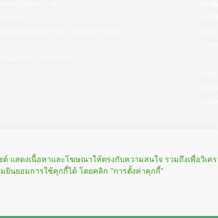
lves (โซลินอยด์วาล์ว)
ห้างหุ
นิวเมติก)
UNIO
witch&Gauges (สวิตช์ความดันและมาตรวัด)
ที่อยู
์ว)
โทรศัพ
Gear (ปั๊ม มอเตอร์ เกียร์)
Email
Line I
Faceb
เวลาทำ
ตั้งแต
เว็บไซต์ แสดงเนื้อหาและโฆษณาให้ตรงกับความสนใจ รวมถึงเพื่อวิเ
ยินยอมการใช้คุกกี้ได้ โดยคลิก “การตั้งค่าคุกกี้”
RSHIP. All rights reserved Design by
Fox Able Group