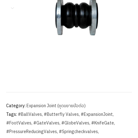
Category:
Expansion Joint (ชุดขยายข้อต่อ)
Tags:
#BallValves
,
#Butterfly Valves
,
#ExpansionJoint
,
#FootValves
,
#GateValves
,
#GlobeValves
,
#KnifeGate
,
#PressureReducingValves
,
#Springcheckvalves
,