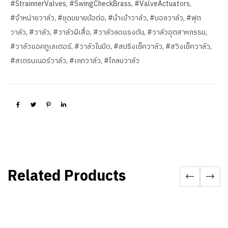
#StrainnerValves
,
#SwingCheckBrass
,
#ValveActuators
,
#จำหน่ายวาล์ว
,
#ชุดขยายข้อต่อ
,
#นำเข้าวาล์ว
,
#บอลวาล์ว
,
#ฟุต
วาล์ว
,
#วาล์ว
,
#วาล์วผีเสื้อ
,
#วาล์วลดแรงดัน
,
#วาล์วอุตสาหกรรม
,
#วาล์วแอคทูเลเตอร์
,
#วาล์วใบมีด
,
#สปริงเช็ควาล์ว
,
#สวิงเช็ควาล์ว
,
#สเตรนเนอร์วาล์ว
,
#เกทวาล์ว
,
#โกลบวาล์ว
Related Products